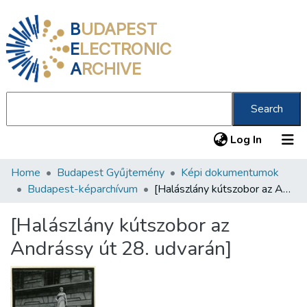
B
UDAPEST
E
LECTRONIC
A
RCHIVE
Search
(current
Log In
Home
Budapest Gyűjtemény
Képi dokumentumok
Communities & Collections
Budapest-képarchívum
[Halászlány kútszobor az Andrássy út 28. udvarán]
All of DSpace
[Halászlány kútszobor az
Statistics
Andrássy út 28. udvarán]
About us