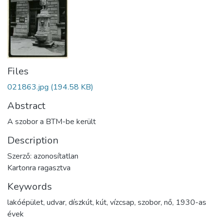
Files
021863.jpg
(194.58 KB)
Abstract
A szobor a BTM-be került
Description
Szerző: azonosítatlan
Kartonra ragasztva
Keywords
lakóépület
,
udvar
,
díszkút
,
kút
,
vízcsap
,
szobor
,
nő
,
1930-as
évek