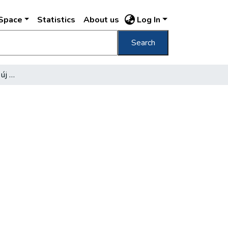
DSpace
Statistics
About us
Log In
Search
A Szabó Ervin-könyvtár új fiókja