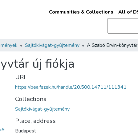
Communities & Collections
All of 
emények
Sajtókivágat-gyűjtemény
vtár új fiókja
URI
https://bea.fszek.hu/handle/20.500.14711/111341
Collections
Sajtókivágat-gyűjtemény
Place, address
c9
Budapest