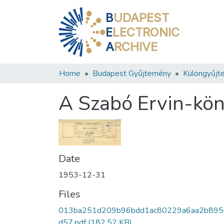
B
UDAPEST
E
LECTRONIC
A
RCHIVE
Home
Budapest Gyűjtemény
Különgyűjt
A Szabó Ervin-köny
Date
1953-12-31
Files
013ba251d209b96bdd1ac80229a6aa2b895
d57.pdf
(182.52 KB)