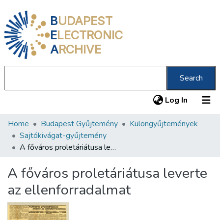
B
UDAPEST
E
LECTRONIC
A
RCHIVE
Search
(current
Log In
Home
Budapest Gyűjtemény
Különgyűjtemények
Communities & Collections
Sajtókivágat-gyűjtemény
All of DSpace
A főváros proletáriátusa leverte az ellenforradalmat
Statistics
A főváros proletáriátusa leverte
About us
az ellenforradalmat