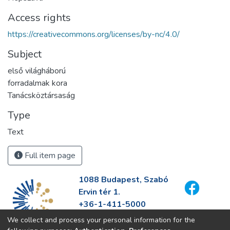
Access rights
https://creativecommons.org/licenses/by-nc/4.0/
Subject
első világháború
forradalmak kora
Tanácsköztársaság
Type
Text
Full item page
1088 Budapest, Szabó
Ervin tér 1.
+36-1-411-5000
info@fszek.hu
We collect and process your personal information for the
https://fszek.hu