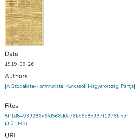
Date
1919-06-26
Authors
[A Szocialista-Kommunista Munkások Magyarországi Pártja]
Files
8ff1d84939286a6fd568d0a76bb5e8d937f1976b.pdf
(3.51 MB)
URI