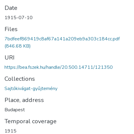
Date
1915-07-10
Files
7bdfeef869419c8af67a141a209eb9a303c184cc.pdf
(846.68 KB)
URI
https://bea.fszek.hu/handle/20.500.14711/121350
Collections
Sajtókivágat-gyűjtemény
Place, address
Budapest
Temporal coverage
1915