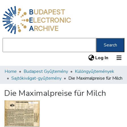
B
UDAPEST
E
LECTRONIC
A
RCHIVE
Search
(current
Log In
Home
Budapest Gyűjtemény
Különgyűjtemények
Communities & Collections
Sajtókivágat-gyűjtemény
Die Maximalpreise für Milch
All of DSpace
Die Maximalpreise für Milch
Statistics
About us