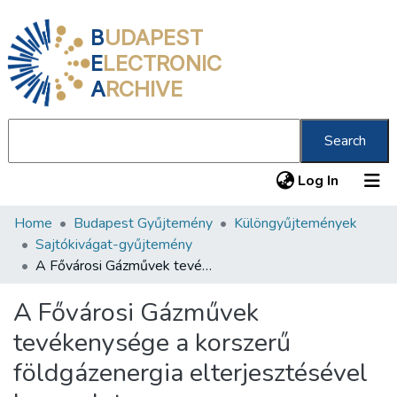
B
UDAPEST
E
LECTRONIC
A
RCHIVE
Search
(current
Log In
Home
Budapest Gyűjtemény
Különgyűjtemények
Communities & Collections
Sajtókivágat-gyűjtemény
All of DSpace
A Fővárosi Gázművek tevékenysége a korszerű földgázenergia elterjesztésével kapcsolatosan
Statistics
A Fővárosi Gázművek
About us
tevékenysége a korszerű
földgázenergia elterjesztésével