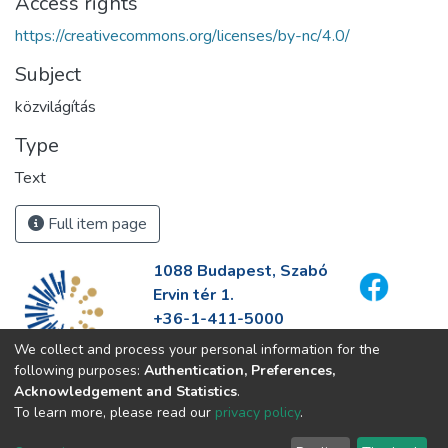
Access rights
https://creativecommons.org/licenses/by-nc/4.0/
Subject
közvilágítás
Type
Text
Full item page
1088 Budapest, Szabó
Ervin tér 1.
+36-1-411-5000
info@fszek.hu
We collect and process your personal information for the
https://fszek.hu
following purposes:
Authentication, Preferences,
Acknowledgement and Statistics
.
To learn more, please read our
privacy policy
.