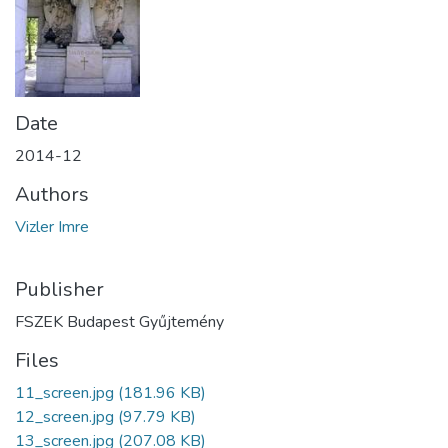
Date
2014-12
Authors
Vizler Imre
Publisher
FSZEK Budapest Gyűjtemény
Files
11_screen.jpg
(181.96 KB)
12_screen.jpg
(97.79 KB)
13_screen.jpg
(207.08 KB)