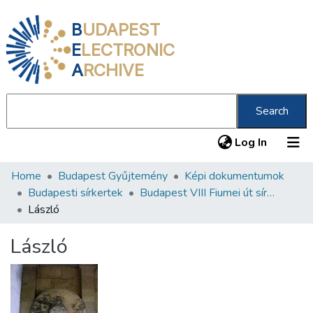
B
UDAPEST
E
LECTRONIC
A
RCHIVE
Search
(current
Log In
Home
Budapest Gyűjtemény
Képi dokumentumok
Communities & Collections
Budapesti sírkertek
Budapest VIII Fiumei út sírkert 3. rész
All of DSpace
László
Statistics
László
About us