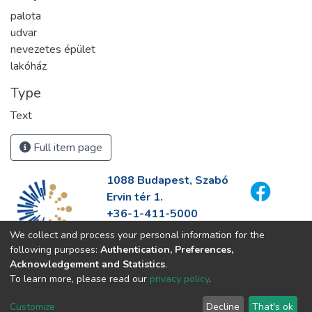
palota
udvar
nevezetes épület
lakóház
Type
Text
Full item page
1088 Budapest, Szabó
Ervin tér 1.
+36-1-411-5000
info@fszek.hu
We collect and process your personal information for the
https://fszek.hu
following purposes:
Authentication, Preferences,
Acknowledgement and Statistics
.
To learn more, please read our
privacy policy
.
Customize
Decline
That's ok