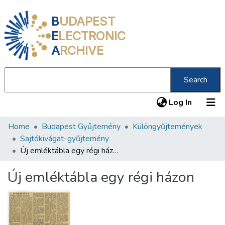
B
UDAPEST
E
LECTRONIC
A
RCHIVE
Search
(current
Log In
Home
Budapest Gyűjtemény
Különgyűjtemények
Communities & Collections
Sajtókivágat-gyűjtemény
All of DSpace
Új emléktábla egy régi házon
Statistics
Új emléktábla egy régi házon
About us