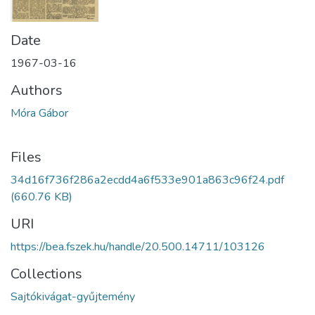
Date
1967-03-16
Authors
Móra Gábor
Files
34d16f736f286a2ecdd4a6f533e901a863c96f24.pdf
(660.76 KB)
URI
https://bea.fszek.hu/handle/20.500.14711/103126
Collections
Sajtókivágat-gyűjtemény