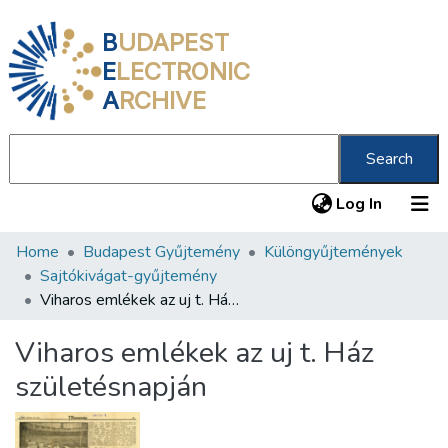
B
UDAPEST
E
LECTRONIC
A
RCHIVE
Search
(current
Log In
Home
Budapest Gyűjtemény
Különgyűjtemények
Communities & Collections
Sajtókivágat-gyűjtemény
All of DSpace
Viharos emlékek az uj t. Ház születésnapján
Statistics
Viharos emlékek az uj t. Ház
About us
születésnapján