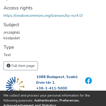
Access rights
https://creativecommons.org/licenses/by-nc/4.0/
Subject
országház
középület
Type
Text
Full item page
1088 Budapest, Szabó
Ervin tér 1.
+36-1-411-5000
info@fszek.hu
We collect and process your personal information for the
https://fszek.hu
following purposes:
Authentication, Preferences,
Acknowledgement and Statistics
.