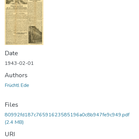
Date
1943-02-01
Authors
Früchtl Ede
Files
80992fd187c76591623585196a0c8b947fe9c949.pdf
(2.4 MB)
URI