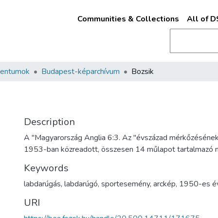
Communities & Collections
All of 
mentumok
Budapest-képarchívum
Bozsik
Description
A "Magyarország Anglia 6:3. Az "évszázad mérkőzésének"
1953-ban közreadott, összesen 14 műlapot tartalmazó
Keywords
labdarúgás
,
labdarúgó
,
sportesemény
,
arckép
,
1950-es é
URI