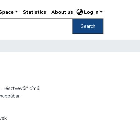
DSpace
Statistics
About us
Log In
Search
 résztvevői" című,
 mappában
vek