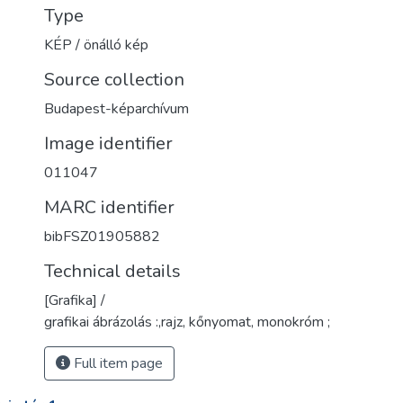
Type
KÉP / önálló kép
Source collection
Budapest-képarchívum
Image identifier
011047
MARC identifier
bibFSZ01905882
Technical details
[Grafika] /
grafikai ábrázolás :,rajz, kőnyomat, monokróm ;
Full item page