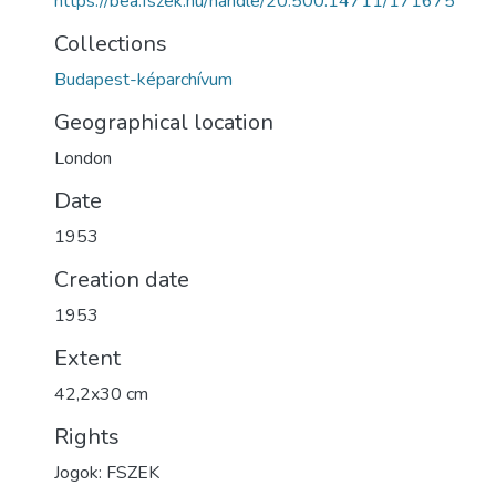
https://bea.fszek.hu/handle/20.500.14711/171675
Collections
Budapest-képarchívum
Geographical location
London
Date
1953
Creation date
1953
Extent
42,2x30 cm
Rights
Jogok: FSZEK