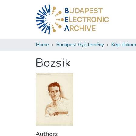
B
UDAPEST
E
LECTRONIC
A
RCHIVE
Home
Budapest Gyűjtemény
Képi doku
Bozsik
Authors