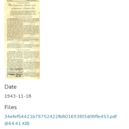
Date
1943-11-18
Files
34efef54421b79752422fb8016938f3d08ffe453.pdf
(664.41 KB)