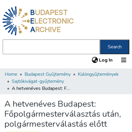
B
UDAPEST
E
LECTRONIC
A
RCHIVE
Search
(current
Log In
Home
Budapest Gyűjtemény
Különgyűjtemények
Communities & Collections
Sajtókivágat-gyűjtemény
All of DSpace
A hetvenéves Budapest: Főpolgármesterválasztás után, polgármesterválastás előtt
Statistics
A hetvenéves Budapest:
About us
Főpolgármesterválasztás után,
polgármesterválastás előtt