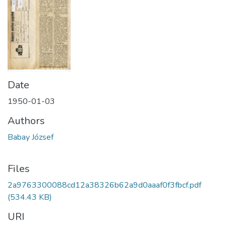
Date
1950-01-03
Authors
Babay József
Files
2a9763300088cd12a38326b62a9d0aaaf0f3fbcf.pdf
(534.43 KB)
URI