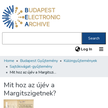
B
UDAPEST
E
LECTRONIC
A
RCHIVE
Search
(current
Log In
Home
Budapest Gyűjtemény
Különgyűjtemények
Communities & Collections
Sajtókivágat-gyűjtemény
All of DSpace
Mit hoz az újév a Margitszigetnek?
Statistics
Mit hoz az újév a
About us
Margitszigetnek?