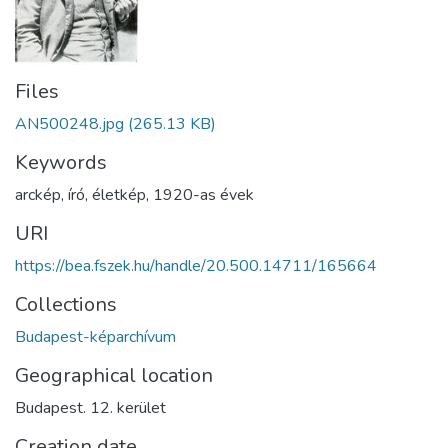
Files
AN500248.jpg
(265.13 KB)
Keywords
arckép
,
író
,
életkép
,
1920-as évek
URI
https://bea.fszek.hu/handle/20.500.14711/165664
Collections
Budapest-képarchívum
Geographical location
Budapest. 12. kerület
Creation date