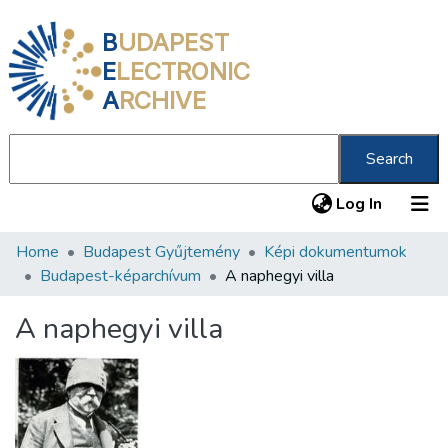
B
UDAPEST
E
LECTRONIC
A
RCHIVE
Search
(current
Log In
Home
Budapest Gyűjtemény
Képi dokumentumok
Communities & Collections
Budapest-képarchívum
A naphegyi villa
All of DSpace
A naphegyi villa
Statistics
About us