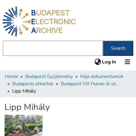
B
UDAPEST
E
LECTRONIC
A
RCHIVE
Search
(current
Log In
Home
Budapest Gyűjtemény
Képi dokumentumok
Communities & Collections
Budapesti sírkertek
Budapest VIII Fiumei út sírkert 1. rész
All of DSpace
Lipp Mihály
Statistics
Lipp Mihály
About us