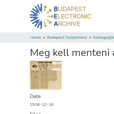
B
UDAPEST
E
LECTRONIC
A
RCHIVE
Home
Budapest Gyűjtemény
Különgyűjt
Meg kell menteni a
Date
1916-12-16