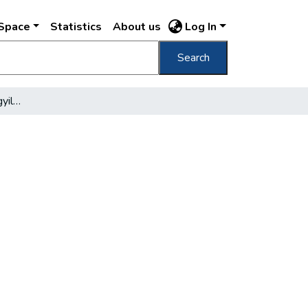
DSpace
Statistics
About us
Log In
Search
Meg kell menteni az öngyilkosjelölteket