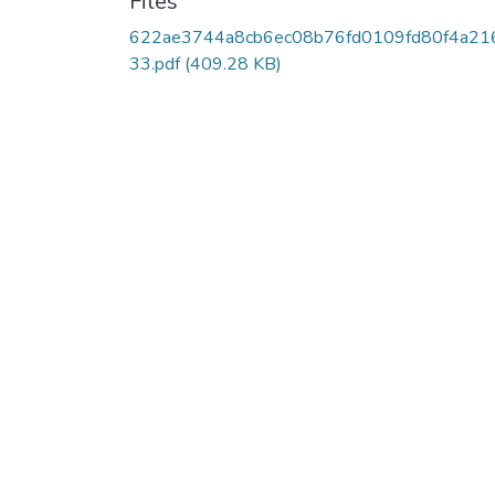
Files
622ae3744a8cb6ec08b76fd0109fd80f4a21
33.pdf
(409.28 KB)