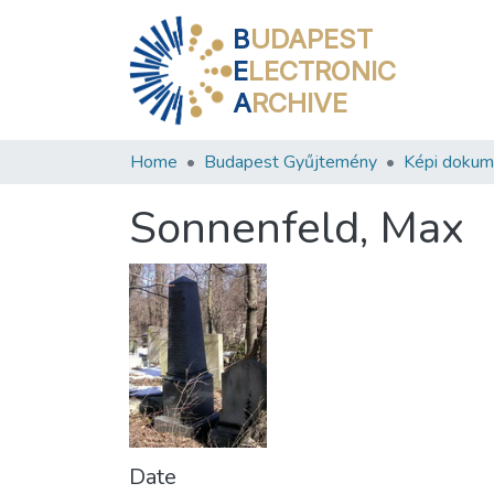
B
UDAPEST
E
LECTRONIC
A
RCHIVE
Home
Budapest Gyűjtemény
Képi doku
Sonnenfeld, Max
Date