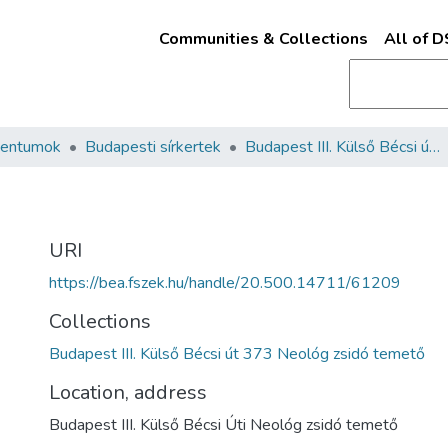
Communities & Collections
All of 
mentumok
Budapesti sírkertek
Budapest III. Külső Bécsi út 373 Neológ zsidó temető
URI
https://bea.fszek.hu/handle/20.500.14711/61209
Collections
Budapest III. Külső Bécsi út 373 Neológ zsidó temető
Location, address
Budapest III. Külső Bécsi Úti Neológ zsidó temető