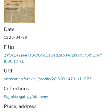
Date
1925-04-29
Files
2af3c1a2aea7a8c885d1161d2eb3ad2b80975f91.pdf
(688.18 KB)
URI
https://bea.fszek.hu/handle/20.500.14711/119731
Collections
Sajtókivágat-gyűjtemény
Place, address