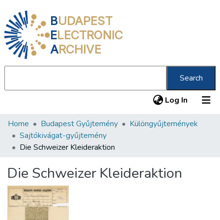
B
UDAPEST
E
LECTRONIC
A
RCHIVE
Search
(current
Log In
Home
Budapest Gyűjtemény
Különgyűjtemények
Communities & Collections
Sajtókivágat-gyűjtemény
All of DSpace
Die Schweizer Kleideraktion
Statistics
Die Schweizer Kleideraktion
About us