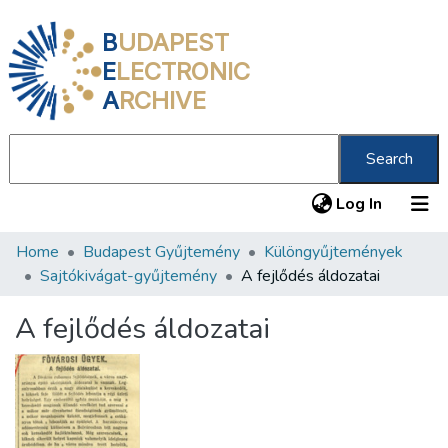
B
UDAPEST
E
LECTRONIC
A
RCHIVE
Search
(current
Log In
Home
Budapest Gyűjtemény
Különgyűjtemények
Communities & Collections
Sajtókivágat-gyűjtemény
A fejlődés áldozatai
All of DSpace
A fejlődés áldozatai
Statistics
About us