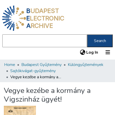
B
UDAPEST
E
LECTRONIC
A
RCHIVE
Search
(current
Log In
Home
Budapest Gyűjtemény
Különgyűjtemények
Communities & Collections
Sajtókivágat-gyűjtemény
All of DSpace
Vegye kezébe a kormány a Vigszinház ügyét!
Statistics
Vegye kezébe a kormány a
About us
Vigszinház ügyét!