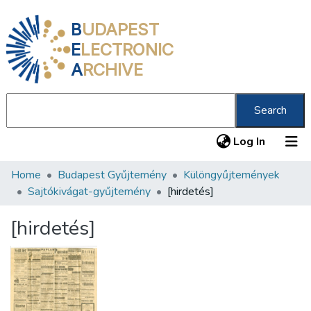
B
UDAPEST
E
LECTRONIC
A
RCHIVE
Search
(current
Log In
Home
Budapest Gyűjtemény
Különgyűjtemények
Communities & Collections
Sajtókivágat-gyűjtemény
[hirdetés]
All of DSpace
[hirdetés]
Statistics
About us