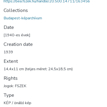
https://bea.fszek.hu/handle/20.500.14711/163456
Collections
Budapest-képarchívum
Date
[1940-es évek]
Creation date
1939
Extent
14,4x11 cm (teljes méret: 24,5x18,5 cm)
Rights
Jogok: FSZEK
Type
KÉP / önálló kép