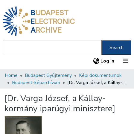
B
UDAPEST
E
LECTRONIC
A
RCHIVE
Search
(current
Log In
Home
Budapest Gyűjtemény
Képi dokumentumok
Communities & Collections
Budapest-képarchívum
[Dr. Varga József, a Kállay-kormány iparügyi minisztere]
All of DSpace
[Dr. Varga József, a Kállay-
Statistics
kormány iparügyi minisztere]
About us