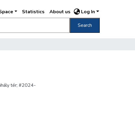
DSpace
Statistics
About us
Log In
Search
ihály tér; #2024-