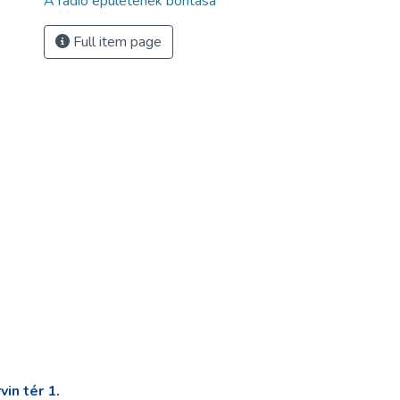
A rádió épületének bontása
Full item page
in tér 1.