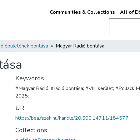
Communities & Collections
All of 
ió épületének bontása
Magyar Rádió bontása
tása
Keywords
#Magyar Rádió; #rádió bontása; #VIII. kerület; #Pollack M
2025;
URI
https://bea.fszek.hu/handle/20.500.14711/184577
Collections