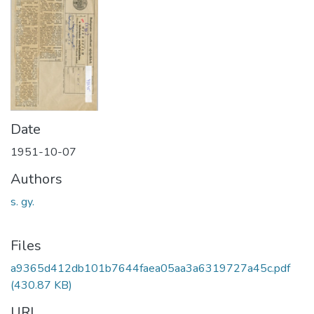
Date
1951-10-07
Authors
s. gy.
Files
a9365d412db101b7644faea05aa3a6319727a45c.pdf
(430.87 KB)
URI