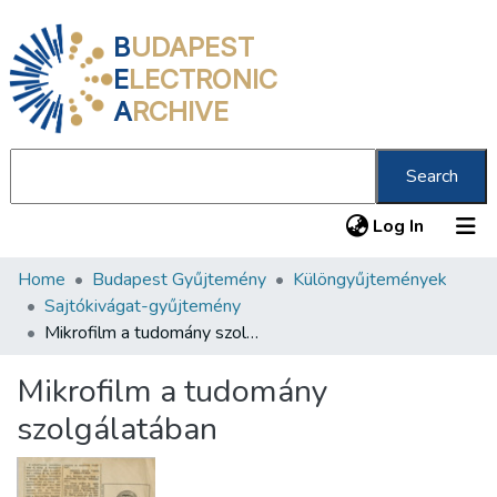
B
UDAPEST
E
LECTRONIC
A
RCHIVE
Search
(current
Log In
Home
Budapest Gyűjtemény
Különgyűjtemények
Communities & Collections
Sajtókivágat-gyűjtemény
All of DSpace
Mikrofilm a tudomány szolgálatában
Statistics
Mikrofilm a tudomány
About us
szolgálatában