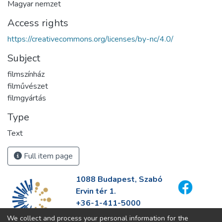
Magyar nemzet
Access rights
https://creativecommons.org/licenses/by-nc/4.0/
Subject
filmszínház
filművészet
filmgyártás
Type
Text
Full item page
1088 Budapest, Szabó
Ervin tér 1.
+36-1-411-5000
info@fszek.hu
We collect and process your personal information for the