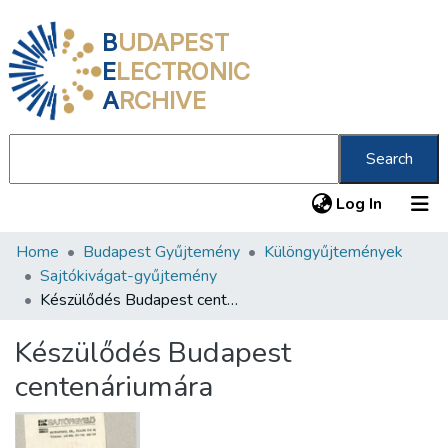
B
UDAPEST
E
LECTRONIC
A
RCHIVE
Search
(current
Log In
Home
Budapest Gyűjtemény
Különgyűjtemények
Communities & Collections
Sajtókivágat-gyűjtemény
All of DSpace
Készülődés Budapest centenáriumára
Statistics
Készülődés Budapest
About us
centenáriumára