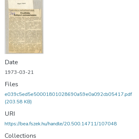
Date
1973-03-21
Files
e039c5ed5e50001801028690a59e0a092cb05417.pdf
(203.58 KB)
URI
https://bea.fszek.hu/handle/20.500.14711/107048
Collections