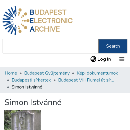
B
UDAPEST
E
LECTRONIC
A
RCHIVE
Search
(current
Log In
Home
Budapest Gyűjtemény
Képi dokumentumok
Communities & Collections
Budapesti sírkertek
Budapest VIII Fiumei út sírkert 3. rész
All of DSpace
Simon Istvánné
Statistics
Simon Istvánné
About us