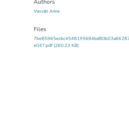
Authors
Vasvári Anna
Files
7be85965ecbc4548199684bd80b03a6628
e047.pdf
(260.23 KB)