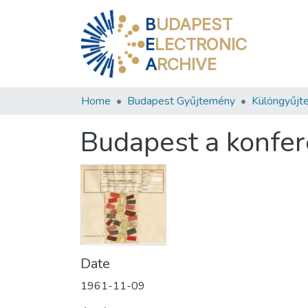
B
UDAPEST
E
LECTRONIC
A
RCHIVE
Home
Budapest Gyűjtemény
Különgyűjt
Budapest a konfer
Date
1961-11-09