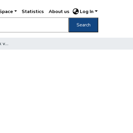
DSpace
Statistics
About us
Log In
Search
Budapest a konferenciák városa