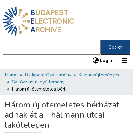
B
UDAPEST
E
LECTRONIC
A
RCHIVE
Search
(current
Log In
Home
Budapest Gyűjtemény
Különgyűjtemények
Communities & Collections
Sajtókivágat-gyűjtemény
All of DSpace
Három új ötemeletes bérházat adnak át a Thälmann utcai lakótelepen
Statistics
Három új ötemeletes bérházat
About us
adnak át a Thälmann utcai
lakótelepen