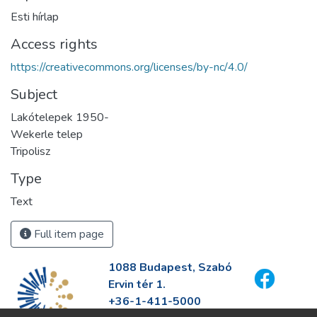
Esti hírlap
Access rights
https://creativecommons.org/licenses/by-nc/4.0/
Subject
Lakótelepek 1950-
Wekerle telep
Tripolisz
Type
Text
Full item page
1088 Budapest, Szabó
Ervin tér 1.
+36-1-411-5000