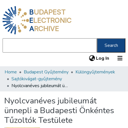
B
UDAPEST
E
LECTRONIC
A
RCHIVE
Search
(current
Log In
Home
Budapest Gyűjtemény
Különgyűjtemények
Communities & Collections
Sajtókivágat-gyűjtemény
All of DSpace
Nyolcvanéves jubileumát ünnepli a Budapesti Önkéntes Tűzoltók Testülete
Statistics
Nyolcvanéves jubileumát
About us
ünnepli a Budapesti Önkéntes
Tűzoltók Testülete