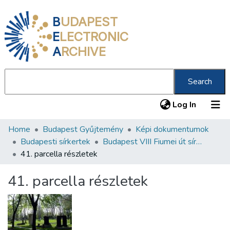
B
UDAPEST
E
LECTRONIC
A
RCHIVE
Search
(current
Log In
Home
Budapest Gyűjtemény
Képi dokumentumok
Communities & Collections
Budapesti sírkertek
Budapest VIII Fiumei út sírkert 2. rész
All of DSpace
41. parcella részletek
Statistics
41. parcella részletek
About us