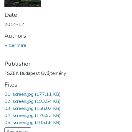
Date
2014-12
Authors
Vizler Imre
Publisher
FSZEK Budapest Gyűjtemény
Files
01_screen.jpg
(177.11 KB)
02_screen.jpg
(193.54 KB)
03_screen.jpg
(158.02 KB)
04_screen.jpg
(176.93 KB)
05_screen.jpg
(105.86 KB)
Show more