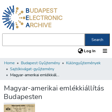
B
UDAPEST
E
LECTRONIC
A
RCHIVE
Search
(current
Log In
Home
Budapest Gyűjtemény
Különgyűjtemények
Communities & Collections
Sajtókivágat-gyűjtemény
All of DSpace
Magyar-amerikai emlékkiállítás Budapesten
Statistics
Magyar-amerikai emlékkiállítás
About us
Budapesten