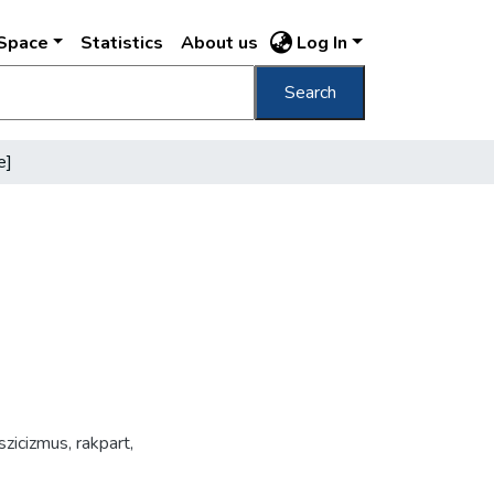
DSpace
Statistics
About us
Log In
Search
e]
szicizmus
,
rakpart
,