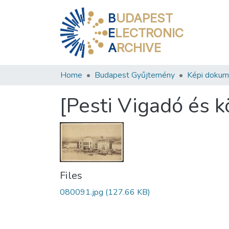
B
UDAPEST
E
LECTRONIC
A
RCHIVE
Home
Budapest Gyűjtemény
Képi doku
[Pesti Vigadó és 
Files
080091.jpg
(127.66 KB)