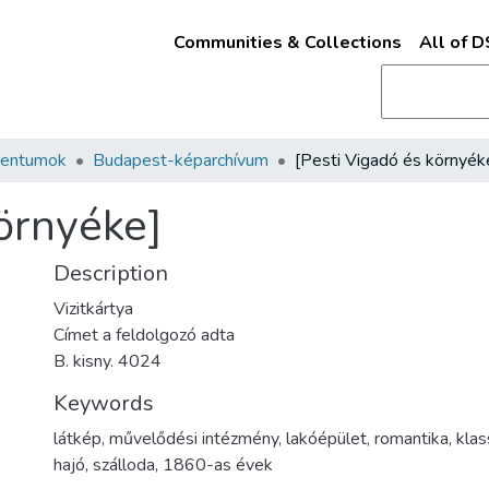
Communities & Collections
All of 
mentumok
Budapest-képarchívum
[Pesti Vigadó és környék
környéke]
Description
Vizitkártya
Címet a feldolgozó adta
B. kisny. 4024
Keywords
látkép
,
művelődési intézmény
,
lakóépület
,
romantika
,
klas
hajó
,
szálloda
,
1860-as évek