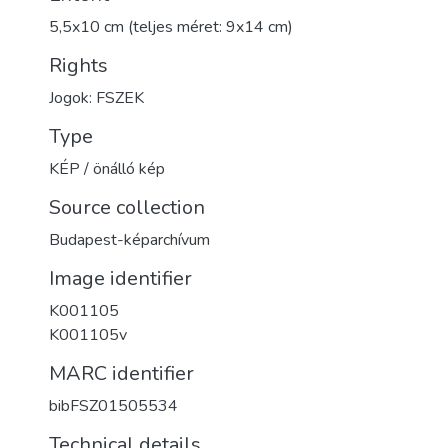
5,5x10 cm (teljes méret: 9x14 cm)
Rights
Jogok: FSZEK
Type
KÉP / önálló kép
Source collection
Budapest-képarchívum
Image identifier
K001105
K001105v
MARC identifier
bibFSZ01505534
Technical details