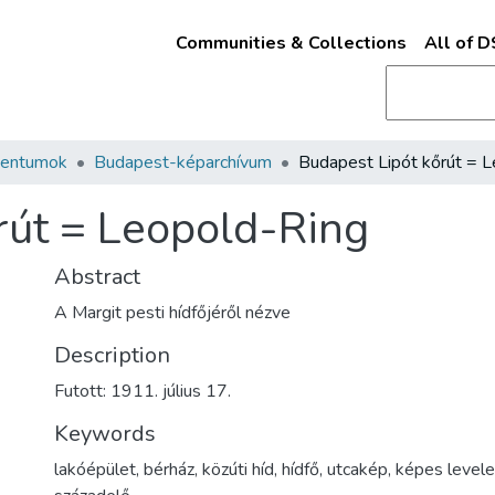
Communities & Collections
All of 
mentumok
Budapest-képarchívum
rút = Leopold-Ring
Abstract
A Margit pesti hídfőjéről nézve
Description
Futott: 1911. július 17.
Keywords
lakóépület
,
bérház
,
közúti híd
,
hídfő
,
utcakép
,
képes levele