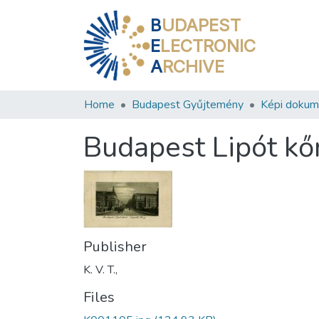
B
UDAPEST
E
LECTRONIC
A
RCHIVE
Home
Budapest Gyűjtemény
Képi doku
Budapest Lipót kő
Publisher
K. V. T.,
Files