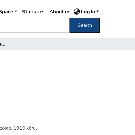
DSpace
Statistics
About us
Log In
Search
Budapest Lipót kőrút = Leopold-Ring
zőlap
,
1910 körül
,