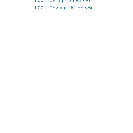
K001105.jpg
(124.93 KB)
K001105v.jpg
(161.55 KB)