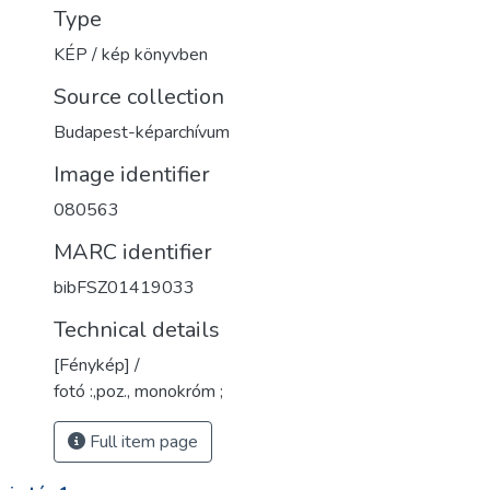
Type
KÉP / kép könyvben
Source collection
Budapest-képarchívum
Image identifier
080563
MARC identifier
bibFSZ01419033
Technical details
[Fénykép] /
fotó :,poz., monokróm ;
Full item page