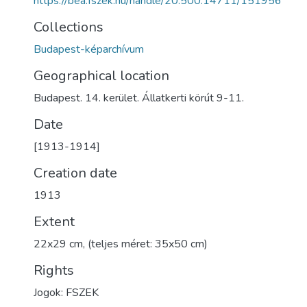
https://bea.fszek.hu/handle/20.500.14711/151956
Collections
Budapest-képarchívum
Geographical location
Budapest. 14. kerület. Állatkerti körút 9-11.
Date
[1913-1914]
Creation date
1913
Extent
22x29 cm, (teljes méret: 35x50 cm)
Rights
Jogok: FSZEK