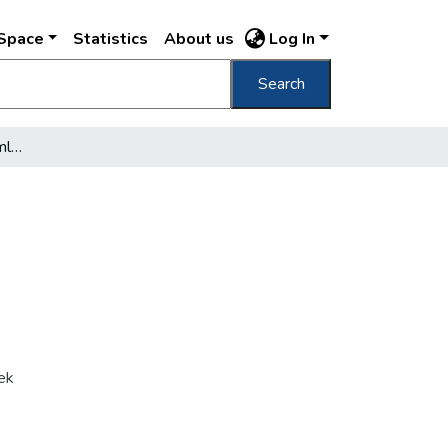
DSpace
Statistics
About us
Log In
Search
[Széchenyi fürdő, oldalhomlokzat]
ek