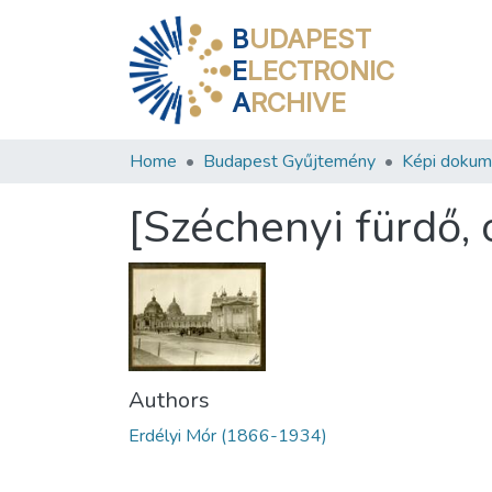
B
UDAPEST
E
LECTRONIC
A
RCHIVE
Home
Budapest Gyűjtemény
Képi doku
[Széchenyi fürdő,
Authors
Erdélyi Mór (1866-1934)