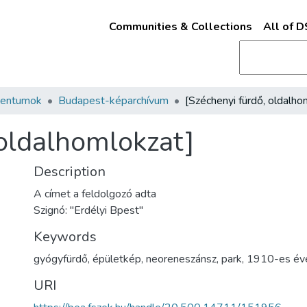
Communities & Collections
All of 
mentumok
Budapest-képarchívum
 oldalhomlokzat]
Description
A címet a feldolgozó adta
Szignó: "Erdélyi Bpest"
Keywords
gyógyfürdő
,
épületkép
,
neoreneszánsz
,
park
,
1910-es év
URI