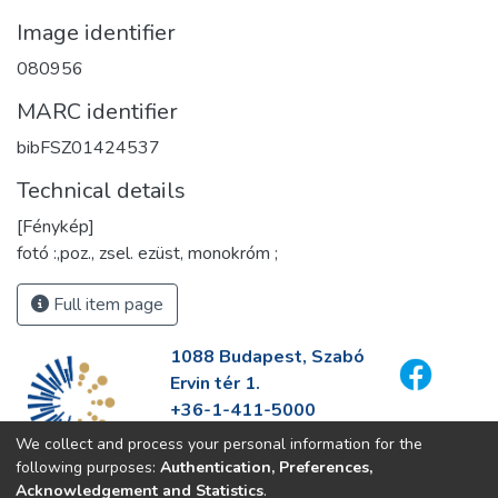
Image identifier
080956
MARC identifier
bibFSZ01424537
Technical details
[Fénykép]
fotó :,poz., zsel. ezüst, monokróm ;
Full item page
1088 Budapest, Szabó
Ervin tér 1.
+36-1-411-5000
info@fszek.hu
We collect and process your personal information for the
https://fszek.hu
following purposes:
Authentication, Preferences,
Acknowledgement and Statistics
.