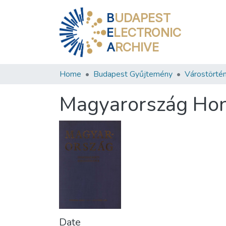
B
UDAPEST
E
LECTRONIC
A
RCHIVE
Home
Budapest Gyűjtemény
Várostörténe
Magyarország Honis
Date