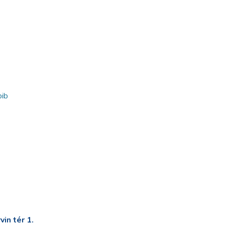
bib
in tér 1.