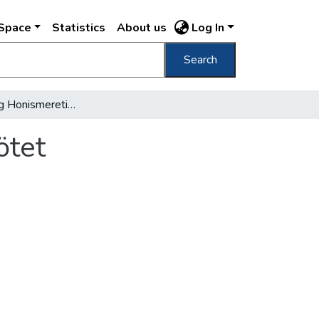
DSpace
Statistics
About us
Log In
Search
Magyarország Honismereti bibliográfia 1. kötet
ötet