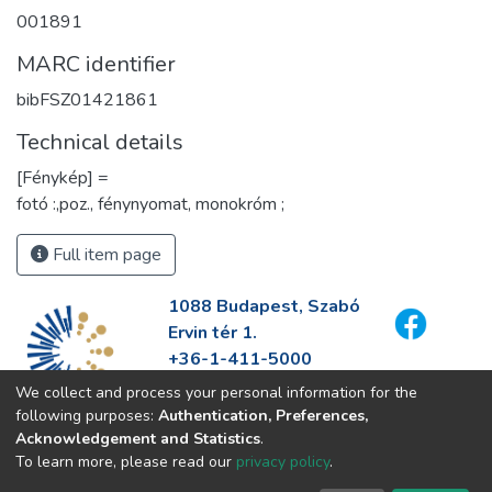
001891
MARC identifier
bibFSZ01421861
Technical details
[Fénykép] =
fotó :,poz., fénynyomat, monokróm ;
Full item page
1088 Budapest, Szabó
Ervin tér 1.
+36-1-411-5000
info@fszek.hu
We collect and process your personal information for the
https://fszek.hu
following purposes:
Authentication, Preferences,
Acknowledgement and Statistics
.
To learn more, please read our
privacy policy
.