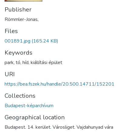
Publisher
Römmler-Jonas,
Files
001891.jpg
(165.24 KB)
Keywords
park
,
tó
,
híd
,
kiállítási épület
URI
https://bea.fszek.hu/handle/20.500.14711/152201
Collections
Budapest-képarchívum
Geographical location
Budapest. 14. kerület. Városliget. Vajdahunyad vára