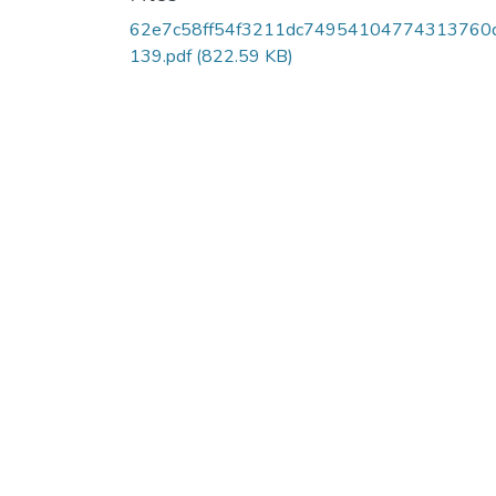
62e7c58ff54f3211dc74954104774313760
139.pdf
(822.59 KB)