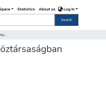
DSpace
Statistics
About us
Log In
Search
Kommunista kultúra : Könyvtárak a Tanácsköztársaságban
köztársaságban