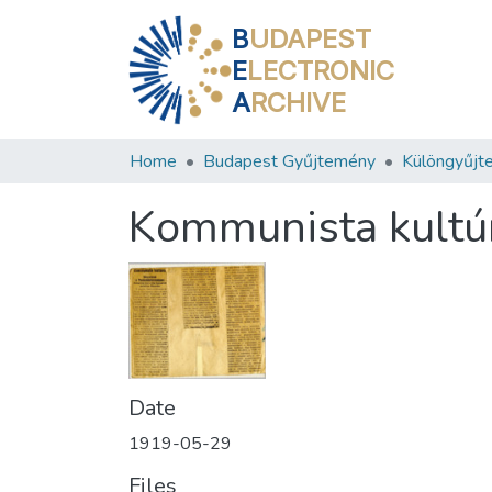
B
UDAPEST
E
LECTRONIC
A
RCHIVE
Home
Budapest Gyűjtemény
Különgyűjt
Kommunista kultúr
Date
1919-05-29
Files