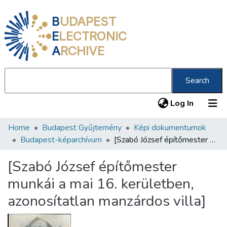
B
UDAPEST
E
LECTRONIC
A
RCHIVE
Search
(current
Log In
Home
Budapest Gyűjtemény
Képi dokumentumok
Communities & Collections
Budapest-képarchívum
[Szabó József építőmester munkái a mai 16. kerületben, azonosítatlan manzárdos villa]
All of DSpace
[Szabó József építőmester
Statistics
munkái a mai 16. kerületben,
About us
azonosítatlan manzárdos villa]