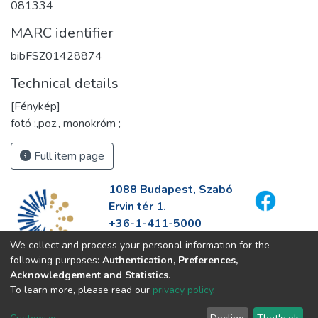
081334
MARC identifier
bibFSZ01428874
Technical details
[Fénykép]
fotó :,poz., monokróm ;
Full item page
1088 Budapest, Szabó
Ervin tér 1.
+36-1-411-5000
info@fszek.hu
We collect and process your personal information for the
https://fszek.hu
following purposes:
Authentication, Preferences,
Acknowledgement and Statistics
.
To learn more, please read our
privacy policy
.