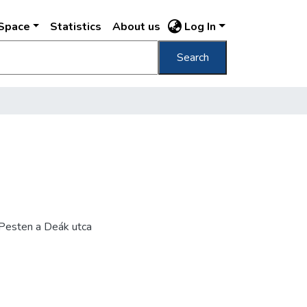
DSpace
Statistics
About us
Log In
Search
 Pesten a Deák utca