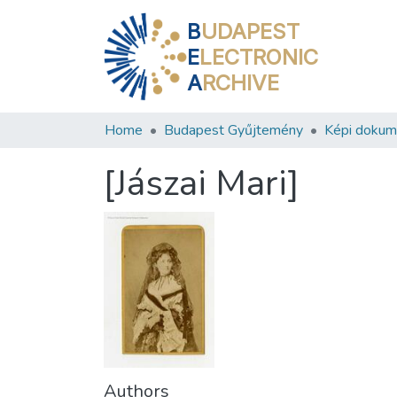
B
UDAPEST
E
LECTRONIC
A
RCHIVE
Home
Budapest Gyűjtemény
Képi doku
[Jászai Mari]
Authors