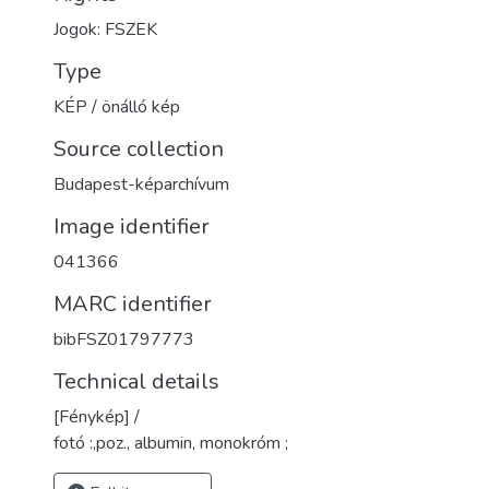
Jogok: FSZEK
Type
KÉP / önálló kép
Source collection
Budapest-képarchívum
Image identifier
041366
MARC identifier
bibFSZ01797773
Technical details
[Fénykép] /
fotó :,poz., albumin, monokróm ;