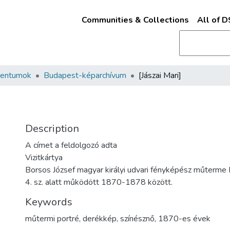
Communities & Collections
All of 
mentumok
Budapest-képarchívum
[Jászai Mari]
Description
A címet a feldolgozó adta
Vizitkártya
Borsos József magyar királyi udvari fényképész műterme
4. sz. alatt működött 1870-1878 között.
Keywords
műtermi portré
,
derékkép
,
színésznő
,
1870-es évek