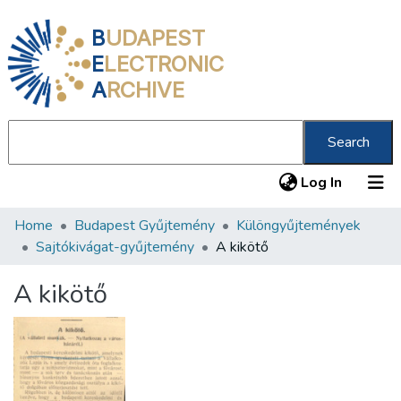
B
UDAPEST
E
LECTRONIC
A
RCHIVE
Search
(current
Log In
Home
Budapest Gyűjtemény
Különgyűjtemények
Communities & Collections
Sajtókivágat-gyűjtemény
A kikötő
All of DSpace
A kikötő
Statistics
About us