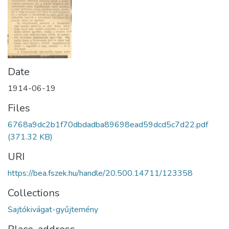
Date
1914-06-19
Files
6768a9dc2b1f70dbdadba89698ead59dcd5c7d22.pdf
(371.32 KB)
URI
https://bea.fszek.hu/handle/20.500.14711/123358
Collections
Sajtókivágat-gyűjtemény