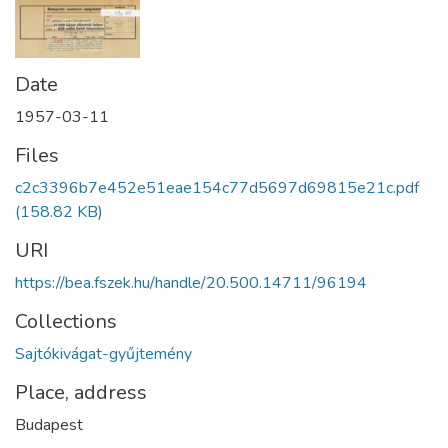
Date
1957-03-11
Files
c2c3396b7e452e51eae154c77d5697d69815e21c.pdf
(158.82 KB)
URI
https://bea.fszek.hu/handle/20.500.14711/96194
Collections
Sajtókivágat-gyűjtemény
Place, address
Budapest