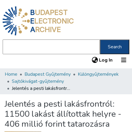
B
UDAPEST
E
LECTRONIC
A
RCHIVE
Search
(current
Log In
Home
Budapest Gyűjtemény
Különgyűjtemények
Communities & Collections
Sajtókivágat-gyűjtemény
All of DSpace
Jelentés a pesti lakásfrontról: 11500 lakást állítottak helyre - 406 millió forint tatarozásra
Statistics
Jelentés a pesti lakásfrontról:
About us
11500 lakást állítottak helyre -
406 millió forint tatarozásra