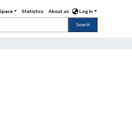
DSpace
Statistics
About us
Log In
Search