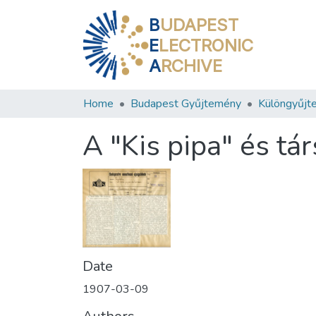
B
UDAPEST
E
LECTRONIC
A
RCHIVE
Home
Budapest Gyűjtemény
Különgyűjt
A "Kis pipa" és tár
Date
1907-03-09