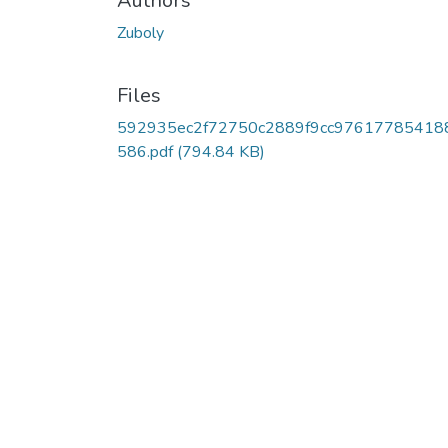
Authors
Zuboly
Files
592935ec2f72750c2889f9cc97617785418
586.pdf
(794.84 KB)