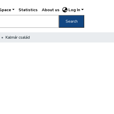
DSpace
Statistics
About us
Log In
Search
Kalmár család