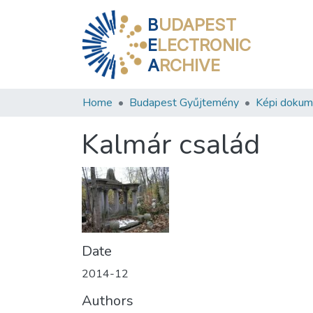
B
UDAPEST
E
LECTRONIC
A
RCHIVE
Home
Budapest Gyűjtemény
Képi doku
Kalmár család
Date
2014-12
Authors