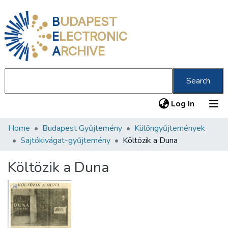
B
UDAPEST
E
LECTRONIC
A
RCHIVE
Search
(current
Log In
Home
Budapest Gyűjtemény
Különgyűjtemények
Communities & Collections
Sajtókivágat-gyűjtemény
Költözik a Duna
All of DSpace
Költözik a Duna
Statistics
About us