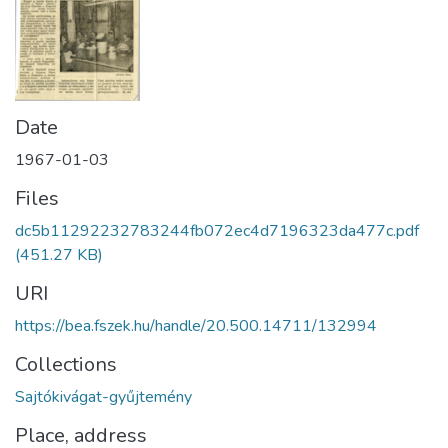
Date
1967-01-03
Files
dc5b11292232783244fb072ec4d7196323da477c.pdf
(451.27 KB)
URI
https://bea.fszek.hu/handle/20.500.14711/132994
Collections
Sajtókivágat-gyűjtemény
Place, address