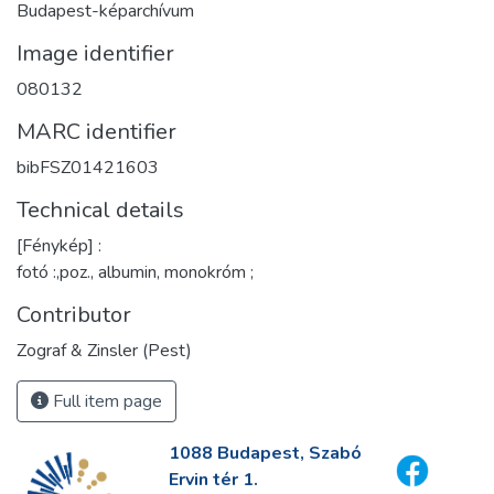
Budapest-képarchívum
Image identifier
080132
MARC identifier
bibFSZ01421603
Technical details
[Fénykép] :
fotó :,poz., albumin, monokróm ;
Contributor
Zograf & Zinsler (Pest)
Full item page
1088 Budapest, Szabó
Ervin tér 1.