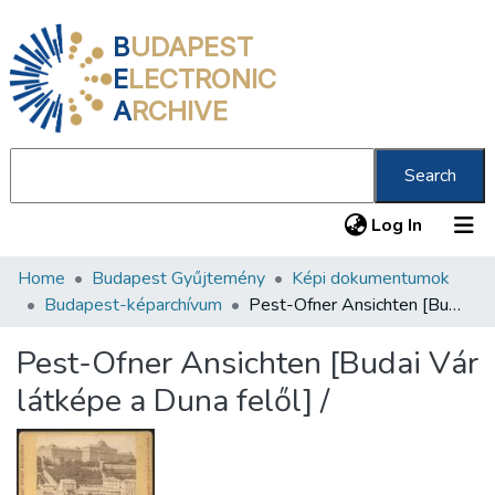
B
UDAPEST
E
LECTRONIC
A
RCHIVE
Search
(current
Log In
Home
Budapest Gyűjtemény
Képi dokumentumok
Communities & Collections
Budapest-képarchívum
Pest-Ofner Ansichten [Budai Vár látképe a Duna felől] /
All of DSpace
Pest-Ofner Ansichten [Budai Vár
Statistics
látképe a Duna felől] /
About us