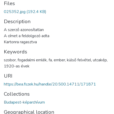
Files
025352.jpg
(192.4 KB)
Description
A szerző azonosítatlan
A címet a feldolgozó adta
Kartonra ragasztva
Keywords
szobor
,
fogadalmi emlék
,
fa
,
ember
,
külső felvétel
,
utcakép
,
1920-as évek
URI
https://bea.fszek.hu/handle/20.500.14711/171871
Collections
Budapest-képarchívum
Geographical location