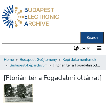
B
UDAPEST
E
LECTRONIC
A
RCHIVE
Search
(current
Log In
Home
Budapest Gyűjtemény
Képi dokumentumok
Communities & Collections
Budapest-képarchívum
[Flórián tér a Fogadalmi oltárral]
All of DSpace
[Flórián tér a Fogadalmi oltárral]
Statistics
About us