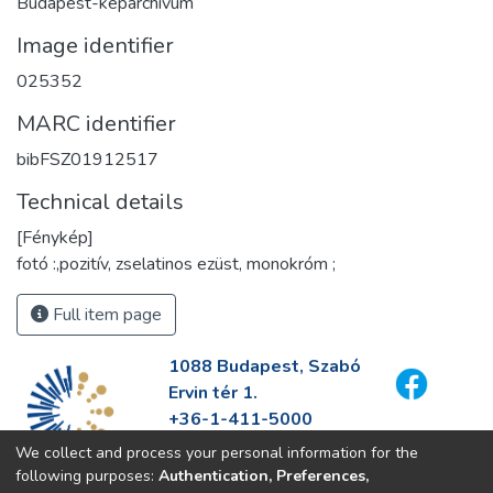
Budapest-képarchívum
Image identifier
025352
MARC identifier
bibFSZ01912517
Technical details
[Fénykép]
fotó :,pozitív, zselatinos ezüst, monokróm ;
Full item page
1088 Budapest, Szabó
Ervin tér 1.
+36-1-411-5000
info@fszek.hu
We collect and process your personal information for the
https://fszek.hu
following purposes:
Authentication, Preferences,