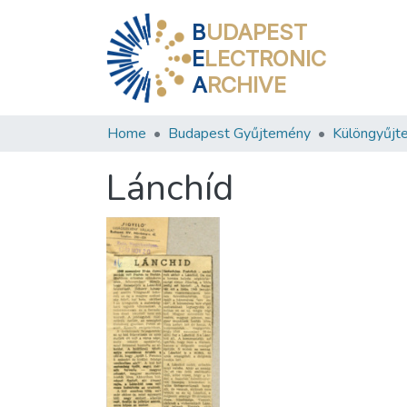
B
UDAPEST
E
LECTRONIC
A
RCHIVE
Home
Budapest Gyűjtemény
Különgyűjt
Lánchíd