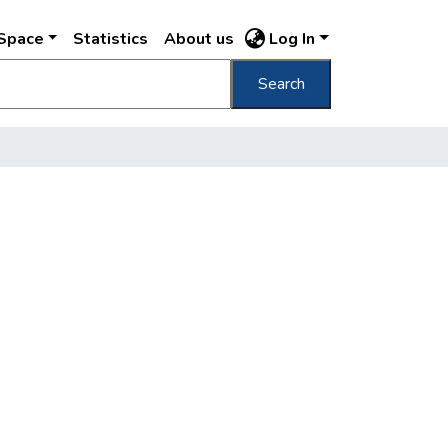
DSpace
Statistics
About us
Log In
Search