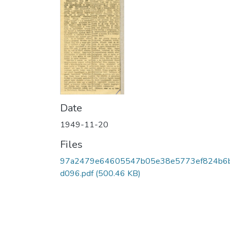
Date
1949-11-20
Files
97a2479e64605547b05e38e5773ef824b6
d096.pdf
(500.46 KB)