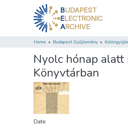
B
UDAPEST
E
LECTRONIC
A
RCHIVE
Home
Budapest Gyűjtemény
Különgyűjt
Nyolc hónap alatt 
Könyvtárban
Date