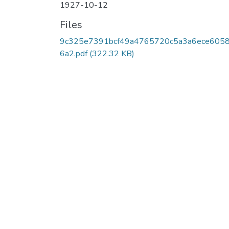
1927-10-12
Files
9c325e7391bcf49a4765720c5a3a6ece605
6a2.pdf
(322.32 KB)