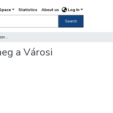
DSpace
Statistics
About us
Log In
Search
Nyolc hónap alatt százezer olvasó fordult meg a Városi Könyvtárban
meg a Városi