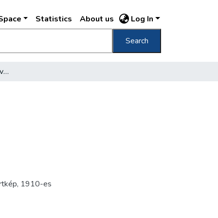
DSpace
Statistics
About us
Log In
Search
[Futballmérkőzés résztvevői]
rtkép
,
1910-es