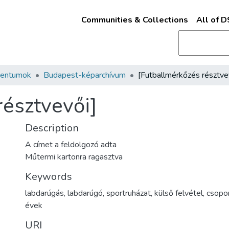
Communities & Collections
All of 
mentumok
Budapest-képarchívum
résztvevői]
Description
A címet a feldolgozó adta
Műtermi kartonra ragasztva
Keywords
labdarúgás
,
labdarúgó
,
sportruházat
,
külső felvétel
,
csopo
évek
URI