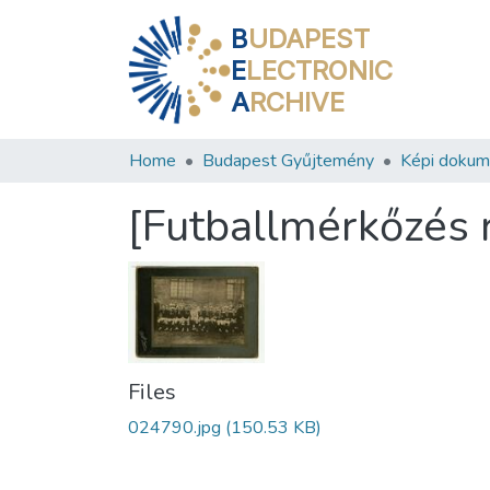
B
UDAPEST
E
LECTRONIC
A
RCHIVE
Home
Budapest Gyűjtemény
Képi doku
[Futballmérkőzés 
Files
024790.jpg
(150.53 KB)