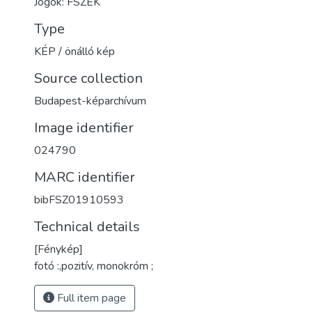
Jogok: FSZEK
Type
KÉP / önálló kép
Source collection
Budapest-képarchívum
Image identifier
024790
MARC identifier
bibFSZ01910593
Technical details
[Fénykép]
fotó :,pozitív, monokróm ;
Full item page