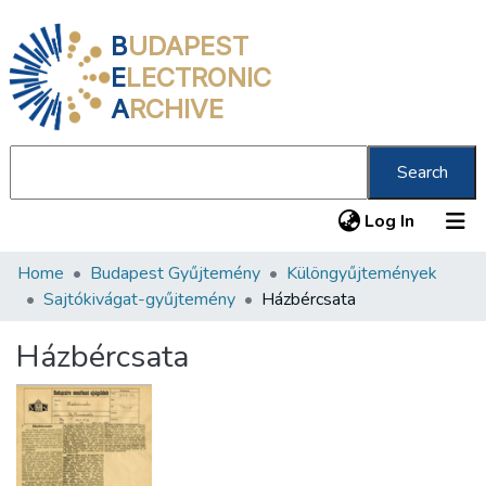
B
UDAPEST
E
LECTRONIC
A
RCHIVE
Search
(current
Log In
Home
Budapest Gyűjtemény
Különgyűjtemények
Communities & Collections
Sajtókivágat-gyűjtemény
Házbércsata
All of DSpace
Házbércsata
Statistics
About us