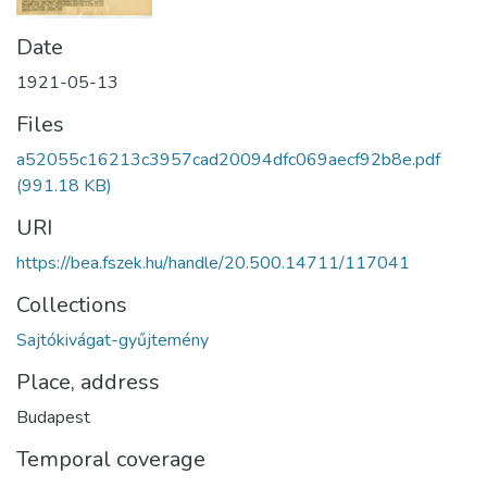
Date
1921-05-13
Files
a52055c16213c3957cad20094dfc069aecf92b8e.pdf
(991.18 KB)
URI
https://bea.fszek.hu/handle/20.500.14711/117041
Collections
Sajtókivágat-gyűjtemény
Place, address
Budapest
Temporal coverage